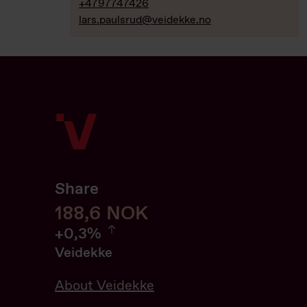
+4797747426
lars.paulsrud@veidekke.no
Share
188.6
188,6
NOK
0.32%
+
0,3%
Veidekke
About Veidekke