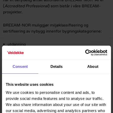
har et betydelig antall autoriserte BREEAM-NOR–APer
(
Accredited Professional
) som bistår i våre BREEAM-
prosjekter.
BREEAM-NOR muliggjør miljøklassifisering og
sertifisering av nybygg innenfor bygningskategoriene:
utdanning
bolig
handel
kontor og industri
Consent
Details
About
Andre byggkategorier kan sertifiseres ved hjelp av en
skreddersydd versjon av BREEAM-NOR (bespoke).
This website uses cookies
We use cookies to personalise content and ads, to
Les mer om BREEAM-sertifisering hos Grønn
provide social media features and to analyse our traffic.
Byggallianse
.
We also share information about your use of our site with
our social media, advertising and analytics partners who