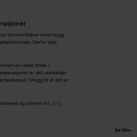
erasjoner
store fareområdene innen bygg
adepotensiale. Derfor skal
nført en rekke tiltak. I
teoperasjoner er det utarbeidet
beidssted i tillegg til at det er
niseres og utføres iht.
SFS-
Se film