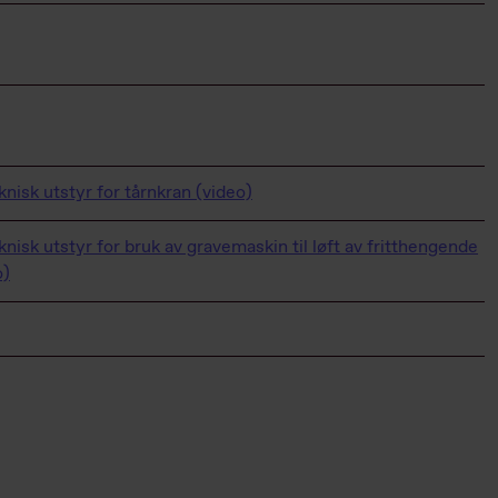
eknisk utstyr for tårnkran (video)
eknisk utstyr for bruk av gravemaskin til løft av fritthengende
o)