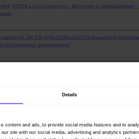
464-2:2014 Lys og belysning – Belysning av arbeidsplasser –
lasser
 maskin iht. NS-EN 4745:2006+A3:2013
Masseforflytningsmas
av til hydrauliske gravemaskiner
det fysiske arbeidsmiljøet i arbeidsmiljølovens § 4-4
ww.arbeidstilsynet.no/regelverk/forskrifter/arbeidsplassforsk
Details
ynsforhold
ww.arbeidstilsynet.no/regelverk/forskrifter/arbeidsplassforsk
nde screen eller film som man kan se gjennom.
https://www.so
e content and ads, to provide social media features and to analy
unblinds-and-sun-screens-for-crane-cabs-and-cabins/
 our site with our social media, advertising and analytics partn