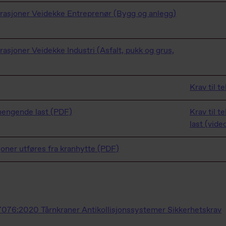
perasjoner Veidekke Entreprenør (Bygg og anlegg)
rasjoner Veidekke Industri (Asfalt, pukk og grus,
Krav til t
tthengende last (PDF)
Krav til t
last (vide
sjoner utføres fra kranhytte (PDF)
076:2020 Tårnkraner Antikollisjonssystemer Sikkerhetskrav