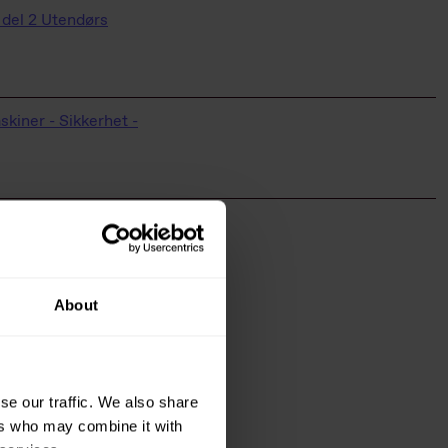
 del 2 Utendørs
kiner - Sikkerhet -
riften/2/2-2/
About
riften/2/2-12/
lasolv.com/window-
se our traffic. We also share
ers who may combine it with