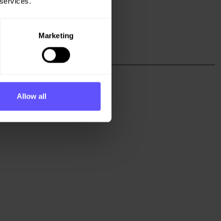
 services.
s--og-
Marketing
Allow all