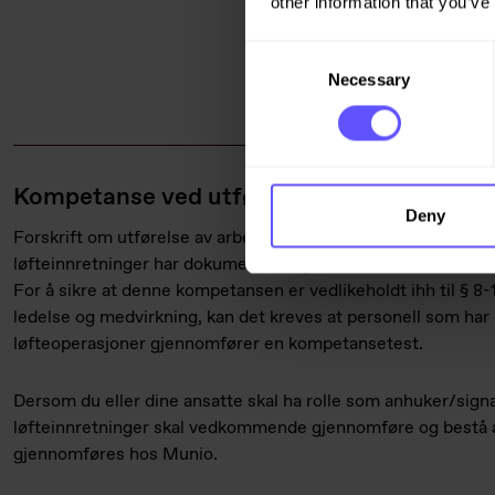
other information that you’ve
Støykrav:
Consent
https://w
Necessary
Selection
grensever
Kompetanse ved utførelse av den enkelte 
Deny
Forskrift om utførelse av arbeid setter krav til at personell 
løfteinnretninger har dokumentert og / eller sertifisert oppl
For å sikre at denne kompetansen er vedlikeholdt ihh til § 8-1
ledelse og medvirkning, kan det kreves at personell som har u
løfteoperasjoner gjennomfører en kompetansetest.
Dersom du eller dine ansatte skal ha rolle som anhuker/signal
løfteinnretninger skal vedkommende gjennomføre og bestå 
gjennomføres hos Munio.