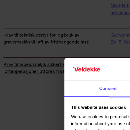
NS-EN 12
arbeidsp
Krav til teknisk utstyr for, og bruk av
Godkjent
gravemaskin til løft av fritthengende last:
Del 5: Kr
Krav til arbeidsmiljø, sikkerhet og beredskap når
Krav til 
løfteoperasjoner utføres fra kranhytte:
https://w
Consent
§ 2-12. S
https://w
This website uses cookies
Tilsvare
We use cookies to personalis
blinds-s
information about your use of