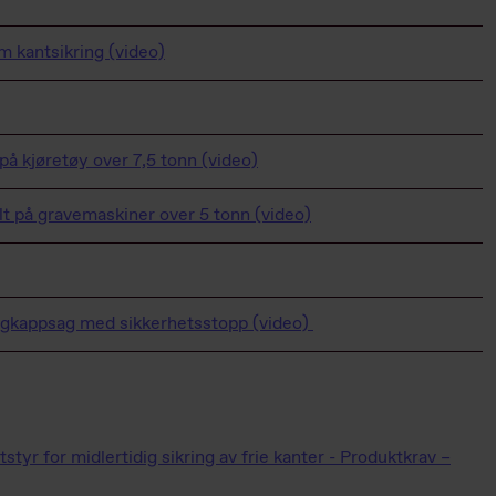
om kantsikring (video)
på kjøretøy over 7,5 tonn (video)
tilt på gravemaskiner over 5 tonn (video)
ngkappsag med sikkerhetsstopp (video)
yr for midlertidig sikring av frie kanter - Produktkrav –