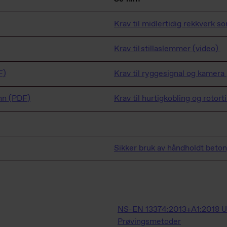
Krav til midlertidig rekkverk s
Krav til stillaslemmer (video)
F)
Krav til ryggesignal og kamera 
onn (PDF)
Krav til hurtigkobling og rotor
Sikker bruk av håndholdt beto
NS-EN 13374:2013+A1:2018 Utst
Prøvingsmetoder