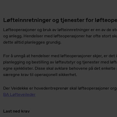
Løfteinnretninger og tjenester for løfteop
Løfteoperasjoner og bruk av løfteinnretninger er en av de 
og anlegg. Hendelser med løfteoperasjoner har ofte stort sk
dette alltid planlegges grundig.
For å unngå at hendelser med løfteoperasjoner skjer, er det in
planlegging og bestilling av løfteutstyr og tjenester med løf
egne sjekklister. Disse skal avklare behovene på det enkelte ar
særegne krav til operasjonell sikkerhet.
Der Veidekke er hovedentreprenør skal løfteoperasjoner orga
BA Løfteveileder
Last ned krav