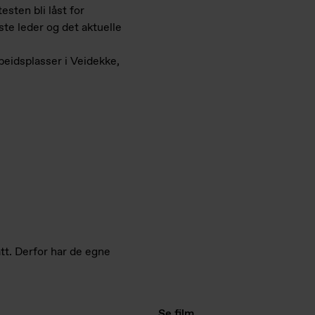
sten bli låst for
e leder og det aktuelle
rbeidsplasser i Veidekke,
tt. Derfor har de egne
Se film