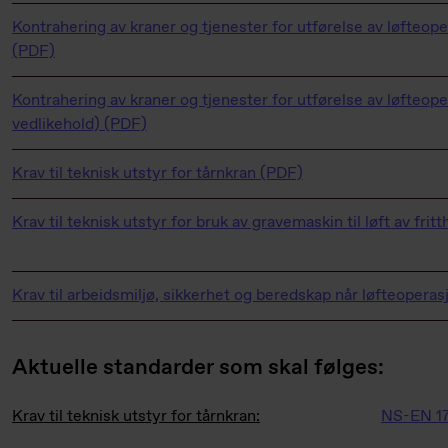
Kontrahering av kraner og tjenester for utførelse av løfteo
(PDF)
Kontrahering av kraner og tjenester for utførelse av løfteope
vedlikehold) (PDF)
Krav til teknisk utstyr for tårnkran (PDF)
Krav til teknisk utstyr for bruk av gravemaskin til løft av fri
Krav til arbeidsmiljø, sikkerhet og beredskap når løfteopera
Aktuelle standarder som skal følges:
Krav til teknisk utstyr for tårnkran:
NS-EN 17